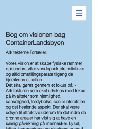
Bog om visionen bag
ContainerLandsbyen
Arkitekterne Fortæller.
Vores vision er at skabe fysiske rammer
der understøtter vendepunktets holistiske
og altid omstillingsparate tilgang de
hjemløses situation.
Det skal gøres gennem et fokus på: -
Arkitekturen som skal udvikles med fokus
på kvaliteter som hjemlighed,
sanselighed, fordybelse, social interaktion
og det healende aspekt. Der skal være
udsyn til attraktive uderum fra det indre da
grønne arealer har vist sig at have en
særlig påvirkning på mennesker. Lyset,
luften, temperaturen og planterne er med