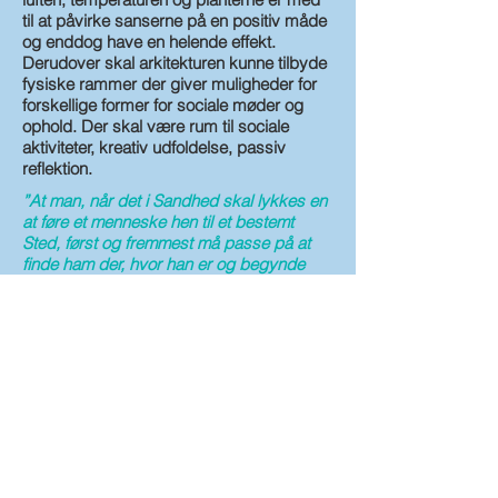
til at påvirke sanserne på en positiv måde
og enddog have en helende effekt.
Derudover skal arkitekturen kunne tilbyde
fysiske rammer der giver muligheder for
forskellige former for sociale møder og
ophold. Der skal være rum til sociale
aktiviteter, kreativ udfoldelse, passiv
reflektion.
”At man, når det i Sandhed skal lykkes en
at føre et menneske hen til et bestemt
Sted, først og fremmest må passe på at
finde ham der, hvor han er og begynde
der. Dette er Hemmeligheden i al
Hjælpekunst” (Kirkegaard)