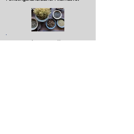
Bestyrelsesmedlem
Helle Rabøl Hansen
Cand.jur, Phd. Independent Scholar.
Forsker bl.a i skolemarginalisering,
skolemobning, rekruttering til bander
ved Århus universitet
Kasserer